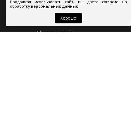
Продолжая использовать сайт, вы даете согласие на
–
Таблица размеров
обработку
персональных данных
–
Вопросы и ответы
Хорошо
О компании
–
О нас
–
Оптовикам
–
Фотогалерея
–
Акции и скидки
–
Наши награды
–
Контакты
Всегда рядом