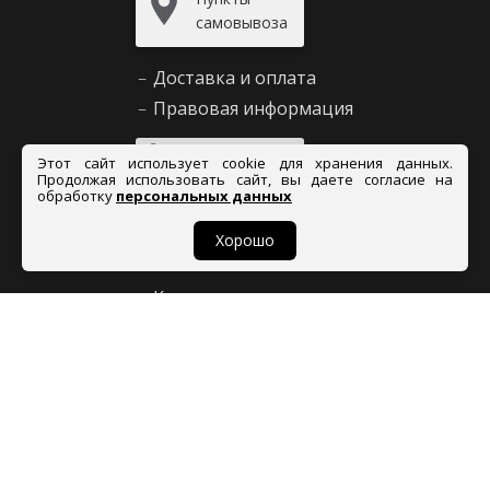
самовывоза
–
Доставка и оплата
–
Правовая информация
Задать
Этот сайт использует cookie для хранения данных.
вопрос
Продолжая использовать сайт, вы даете согласие на
обработку
персональных данных
Хорошо
Сервис и помощь
–
Как сделать заказ
–
Декларирование
–
Возврат товара
–
Правила продажи
–
Таблица размеров
–
Вопросы и ответы