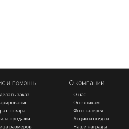
ис и помощь
О компании
сделать заказ
–
О нас
арирование
–
Оптовикам
рат товара
–
Фотогалерея
ила продажи
–
Акции и скидки
ица размеров
–
Наши награды