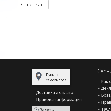
Отправить
Серв
Пункты
самовывоза
–
Как 
–
Декл
–
Доставка и оплата
–
Возв
–
Правовая информация
–
Прав
–
Табл
Задать