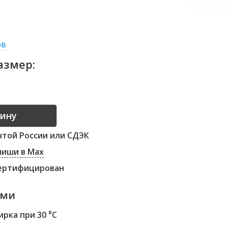
ов
азмер:
той России или СДЭК
 пиши в Max
сертифицирован
ами
рка при 30 ⁰С