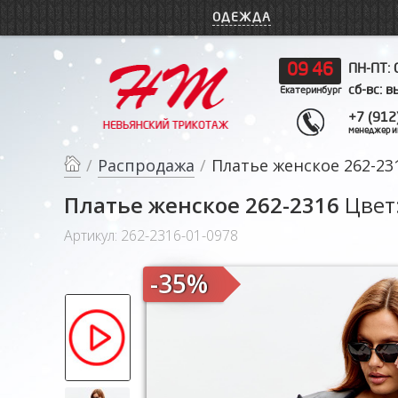
ОДЕЖДА
09
46
ПН-ПТ: 
сб-вс: 
Екатеринбург
+7 (912
менеджер и
/
Распродажа
/
Платье женское 262-23
Платье женское 262-2316
Цвет
Артикул: 262-2316-01-0978
-35%