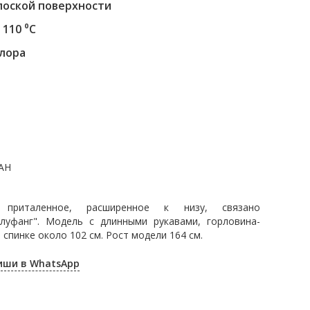
лоской поверхности
110 ⁰С
хлора
ПАН
 приталенное, расширенное к низу, связано
луфанг". Модель с длинными рукавами, горловина-
 спинке около 102 см. Рост модели 164 см.
пиши в WhatsApp