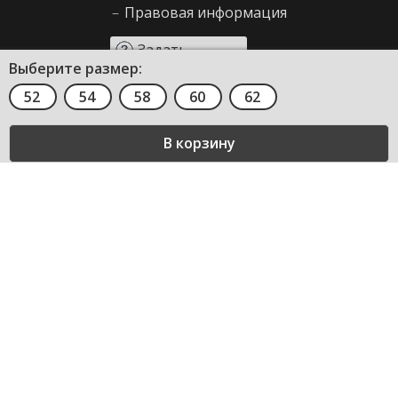
–
Правовая информация
Задать
Выберите размер:
вопрос
52
54
58
60
62
Сервис и помощь
–
Как сделать заказ
–
Декларирование
–
Возврат товара
–
Правила продажи
–
Таблица размеров
–
Вопросы и ответы
О компании
–
О нас