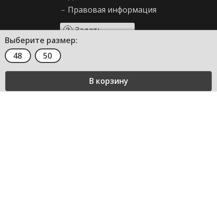
–
Правовая информация
Задать
Выберите размер:
вопрос
48
50
Сервис и помощь
–
Как сделать заказ
–
Декларирование
–
Возврат товара
–
Правила продажи
–
Таблица размеров
–
Вопросы и ответы
О компании