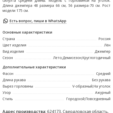
силуэта средней длины. Модель с горловиной на уголок.
Длина джемпера 48 размера 66 см, 56 размера-70 см. Рост
модели 175 см.
Есть вопрос, пиши в WhatsApp
Основные характеристики
Страна
Россия
Цвет изделия
Лён
Вид изделия
Джемпер
Сезон
Лето;Демисезон;Круглогодичный
Дополнительные характеристики
Фасон
Средний
Длина рукава
Без рукава
Вырез горловины
V-образный;На уголок
Узор
Ажурный
Стиль
Городской;Повседневный
Адрес производства:
624173, Свердловская область,