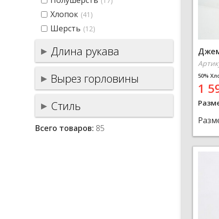
Полушерсть
(17)
Хлопок
(41)
Шерсть
(12)
Длина рукава
Джем
Артик
Вырез горловины
50% Хл
1 5
Разм
Стиль
Разм
Всего товаров:
85