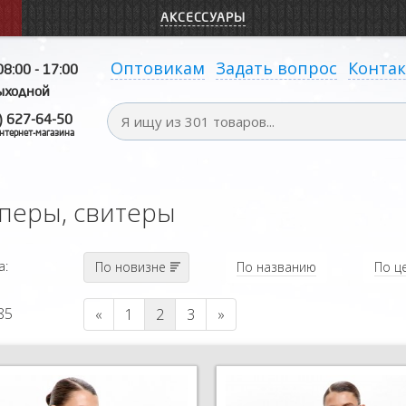
АКСЕССУАРЫ
Оптовикам
Задать вопрос
Конта
08:00 - 17:00
выходной
) 627-64-50
нтернет-магазина
перы, свитеры
а:
По новизне
По названию
По ц
85
«
1
2
3
»