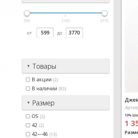
599
2185
3770
от
до
Товары
В акции
(2)
В наличии
(85)
Джем
Размер
Артик
10% Ше
OS
(2)
1 3
42
(2)
Разм
42—46
(13)