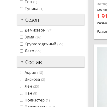
Топ
(1)
Артик
Туника
(1)
82% Ак
1 9
Сезон
Разм
Демисезон
(74)
Разм
Зима
(36)
Круглогодичный
(75)
Лето
(55)
Состав
Акрил
(18)
Вискоза
(2)
Лён
(25)
Пан
(8)
Полиэстер
(1)