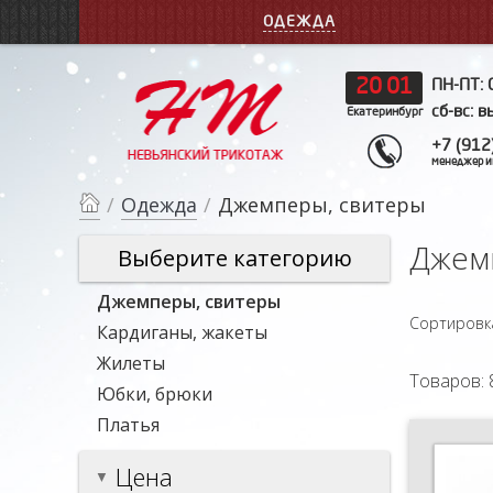
ОДЕЖДА
20
:
01
ПН-ПТ: 
сб-вс: 
Екатеринбург
+7 (912
менеджер и
/
Одежда
/
Джемперы, свитеры
Джем
Выберите категорию
Джемперы, свитеры
Сортировк
Кардиганы, жакеты
Жилеты
Товаров: 
Юбки, брюки
Платья
Цена