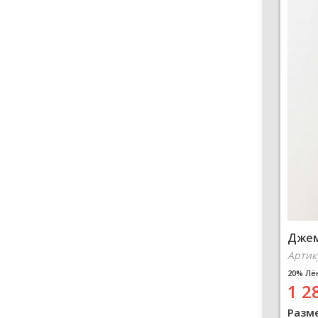
Джем
Артик
20% Лё
1 2
Разм