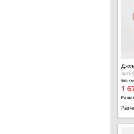
Джем
Артик
50% Хл
1 6
Разм
Разм