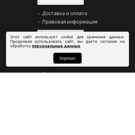
–
Доставка и оплата
–
Правовая информация
Задать
Этот сайт использует cookie для хранения данных.
вопрос
Продолжая использовать сайт, вы даете согласие на
обработку
персональных данных
Хорошо
Сервис и помощь
–
Как сделать заказ
–
Декларирование
–
Возврат товара
–
Правила продажи
–
Таблица размеров
–
Вопросы и ответы