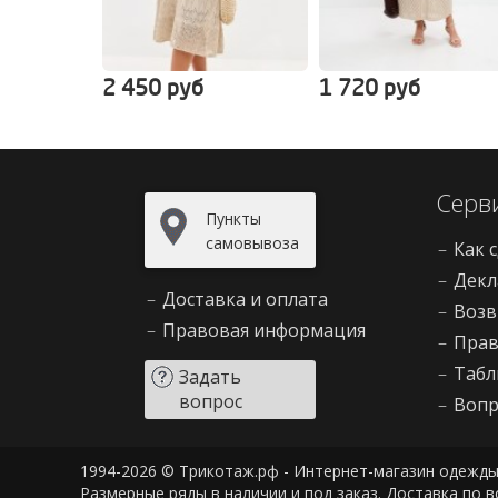
2 450 руб
1 720 руб
Серв
Пункты
самовывоза
–
Как 
–
Декл
–
Доставка и оплата
–
Возв
–
Правовая информация
–
Прав
–
Табл
Задать
вопрос
–
Вопр
1994-2026 © Трикотаж.рф - Интернет-магазин одежды
Размерные ряды в наличии и под заказ. Доставка по в