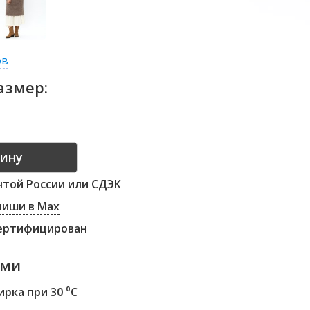
ов
азмер:
той России или СДЭК
 пиши в Max
сертифицирован
ами
рка при 30 ⁰С