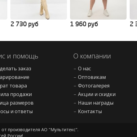
2 730 руб
1 960 руб
2 
ис и помощь
О компании
сделать заказ
–
О нас
арирование
–
Оптовикам
рат товара
–
Фотогалерея
ила продажи
–
Акции и скидки
ица размеров
–
Наши награды
осы и ответы
–
Контакты
 от производителя АО "Мультитекс".
сей России!