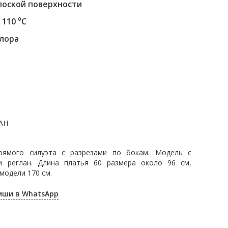
лоской поверхности
110 ⁰С
хлора
ПАН
рямого силуэта с разрезами по бокам. Модель с
и реглан. Длина платья 60 размера около 96 см,
 модели 170 см.
пиши в WhatsApp