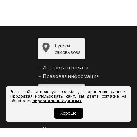
Пункты
самовывоза
–
Доставка и оплата
–
Правовая информация
Задать
Этот сайт использует cookie для хранения данных.
вопрос
Продолжая использовать сайт, вы даете согласие на
обработку
персональных данных
Хорошо
Сервис и помощь
–
Как сделать заказ