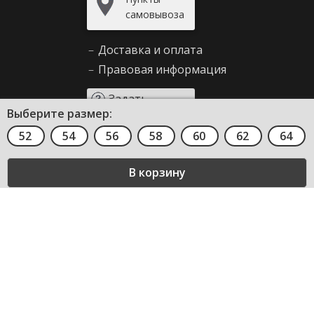
самовывоза
–
Доставка и оплата
–
Правовая информация
Задать
Выберите размер:
вопрос
52
54
56
58
60
62
64
Сервис и помощь
–
Как сделать заказ
–
Декларирование
–
Возврат товара
–
Правила продажи
–
Таблица размеров
–
Вопросы и ответы