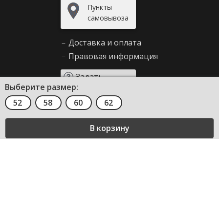
Пункты
самовывоза
–
Доставка и оплата
–
Правовая информация
Задать
Выберите размер:
вопрос
52
58
60
62
Сервис и помощь
–
Как сделать заказ
–
Декларирование
–
Возврат товара
–
Правила продажи
–
Таблица размеров
–
Вопросы и ответы