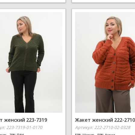
т женский 223-7319
Жакет женский 222-2710
ул: 223-7319-01-0170
Артикул: 222-2710-02-0328
рсть, 70% ПАН
50% Шерсть, 50% Акрил