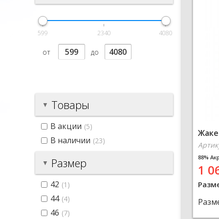
599
2340
4080
от
до
Товары
В акции
(5)
Жаке
В наличии
(23)
Артик
88% Ак
Размер
1 0
42
Разм
(1)
44
(4)
Разм
46
(7)