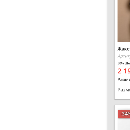
Жаке
Артик
30% Ше
2 1
Разм
Разм
-34