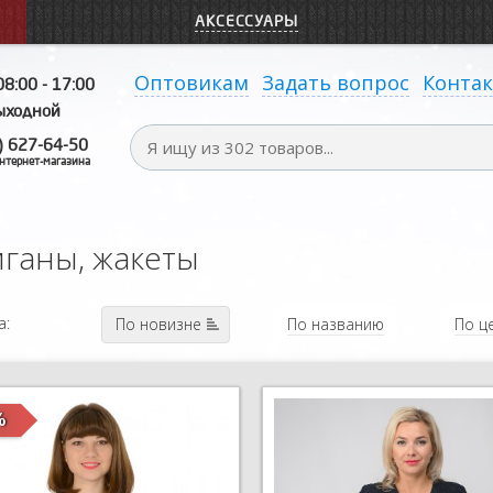
АКСЕССУАРЫ
Оптовикам
Задать вопрос
Конта
08:00 - 17:00
выходной
) 627-64-50
нтернет-магазина
ганы, жакеты
а:
По новизне
По названию
По ц
%