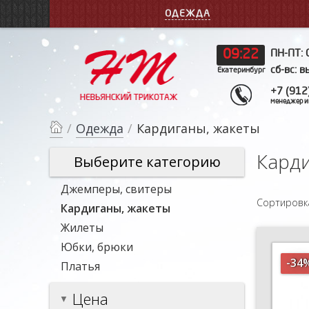
ОДЕЖДА
09
:
22
ПН-ПТ: 
сб-вс: 
Екатеринбург
+7 (912
менеджер и
/
Одежда
/
Кардиганы, жакеты
Карди
Выберите категорию
Джемперы, свитеры
Сортировк
Кардиганы, жакеты
Жилеты
Юбки, брюки
-34
Платья
Цена