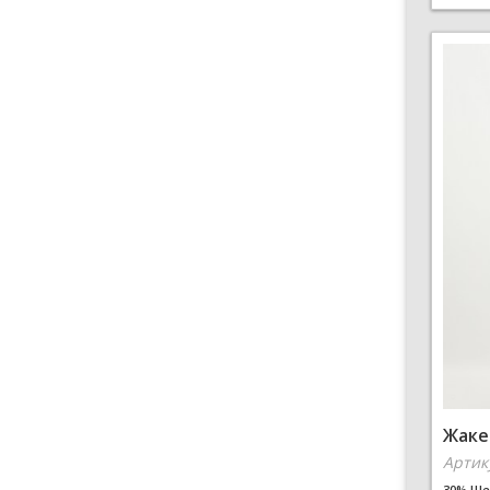
Жаке
Артик
30% Ше