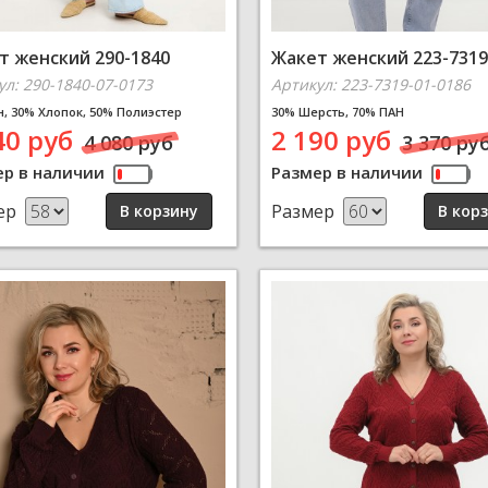
т женский 290-1840
Жакет женский 223-7319
ул: 290-1840-07-0173
Артикул: 223-7319-01-0186
н, 30% Хлопок, 50% Полиэстер
30% Шерсть, 70% ПАН
40 руб
2 190 руб
4 080 руб
3 370 ру
ер в наличии
Размер в наличии
ер
Размер