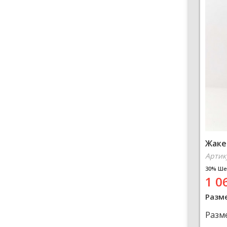
Жаке
Артик
30% Ше
1 0
Разм
Разм