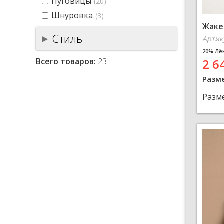
Пуговицы
(20)
Шнуровка
(3)
Жаке
Стиль
Артик
20% Лё
Всего товаров:
23
2 6
Разм
Разм