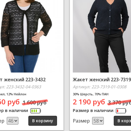
т женский 223-3432
Жакет женский 223-7319
ул: 223-3432-04-0363
Артикул: 223-7319-01-0308
рил, 12% Нейлон
30% Шерсть, 70% ПАН
60 руб
2 190 руб
1 600 руб
3 370 ру
ер в наличии
Размер в наличии
ер
Размер