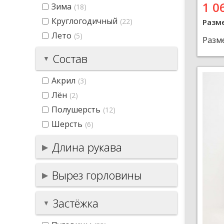
1 0
Зима
(18)
Круглогодичный
(22)
Разм
Лето
(5)
Разм
Состав
Акрил
(3)
Лён
(2)
Полушерсть
(12)
Шерсть
(6)
Длина рукава
Вырез горловины
Застёжка