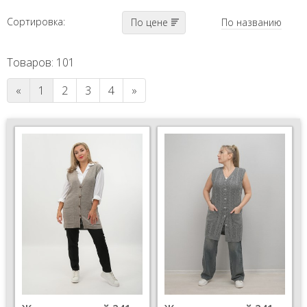
Сортировка:
По цене
По названию
Товаров: 101
«
1
2
3
4
»