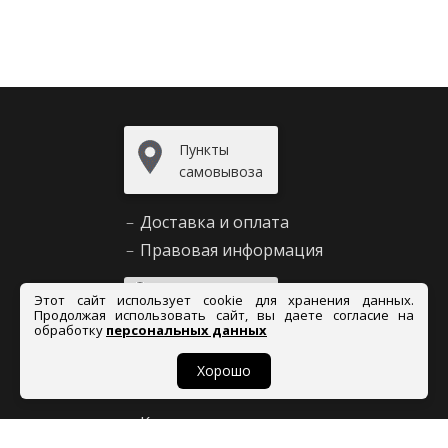
Пункты
самовывоза
–
Доставка и оплата
–
Правовая информация
Задать
Этот сайт использует cookie для хранения данных.
вопрос
Продолжая использовать сайт, вы даете согласие на
обработку
персональных данных
Хорошо
Сервис и помощь
–
Как сделать заказ