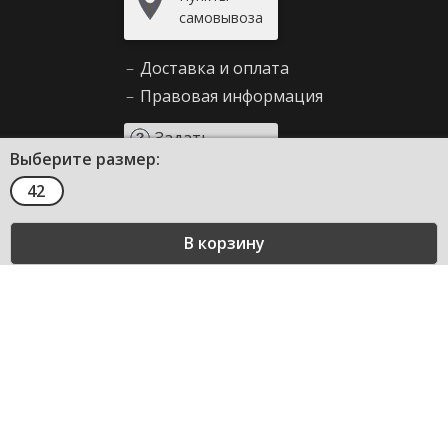
самовывоза
–
Доставка и оплата
–
Правовая информация
Задать
Выберите размер:
вопрос
42
Сервис и помощь
–
Как сделать заказ
–
Декларирование
–
Возврат товара
–
Правила продажи
–
Таблица размеров
–
Вопросы и ответы