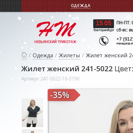
ОДЕЖДА
15
05
ПН-ПТ: 
сб-вс: 
Екатеринбург
+7 (912
менеджер и
/
Одежда
/
Жилеты
/
Жилет женский 2
Жилет женский 241-5022
Цвет
Артикул: 241-5022-16-0790
-35%