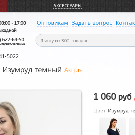
АКСЕССУАРЫ
Оптовикам
Задать вопрос
Конта
08:00 - 17:00
выходной
) 627-64-50
нтернет-магазина
41-5022
: Изумруд темный
Акция
1 060 руб
Цвет:
Изумруд т