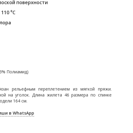
лоской поверхности
110 ⁰С
хлора
13% Полиамид)
язан рельефным переплетением из мягкой пряжи.
ой на уголок. Длина жилета 46 размера по спинке
одели 164 см.
пиши в WhatsApp