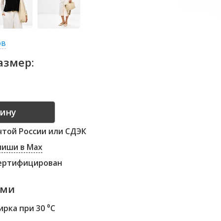
ов
азмер:
той России или СДЭК
 пиши в Max
сертифицирован
ами
рка при 30 ⁰С