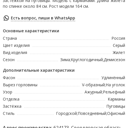
застёжкой на пуговицы. Модель с карманами. Длина жилета
по спинке около 84 см. Рост модели 164 см.
Есть вопрос, пиши в WhatsApp
Основные характеристики
Страна
Россия
Цвет изделия
Серый
Вид изделия
Жилет
Сезон
Зима;Круглогодичный;Демисезон
Дополнительные характеристики
Фасон
Удлинённый
Вырез горловины
V-образный;На уголок
Узор
Ажурный;Рельефный
Отделка
Карманы
Застёжка
Пуговицы
Стиль
Городской;Повседневный;Офисный
Адрес производства:
624173, Свердловская область,