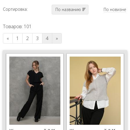
Сортировка:
По названию
По новизне
Товаров: 101
«
1
2
3
4
»